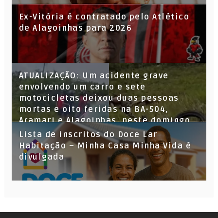
Ex-Vitória é contratado pelo Atlético
de Alagoinhas para 2026
ATUALIZAÇÃO: Um acidente grave
envolvendo um carro e sete
motocicletas deixou duas pessoas
mortas e oito feridas na BA-504,
Aramari e Alagoinhas, neste domingo
(7).
Lista de inscritos do Doce Lar
Habitação – Minha Casa Minha Vida é
divulgada