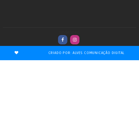
undefined
TEMPLATESYARD
CRIADO POR: ALVES COMUNICAÇÃO DIGITAL