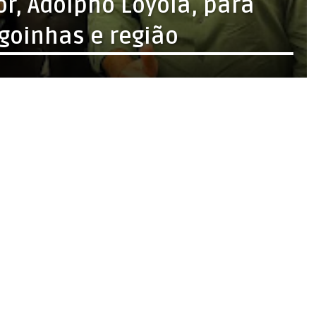
r, Adolpho Loyola, para
agoinhas e região