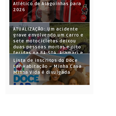
Atlético de Alagoinhas para
2026
ATUALIZAÇÃO: Um acidente
grave envolvendo um carro e
sete motocicletas deixou
duas pessoas mortas e oito
feridas na BA-504, Aramari e
Alagoinhas, neste domingo
Lista de inscritos do Doce
(7).
Lar Habitação – Minha Casa
Minha Vida é divulgada